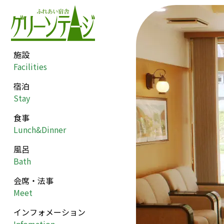
Skip
to
content
施設
ふれあい宿舎 グリー
大自然に囲まれた酪農
Facilities
ンテージ
郷の宿泊施設
宿泊
Stay
食事
Lunch&Dinner
風呂
Bath
会席・法事
Meet
インフォメーション