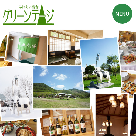
Skip
to
MENU
content
ふれあい宿舎 グリー
大自然に囲まれた酪農
ンテージ
郷の宿泊施設