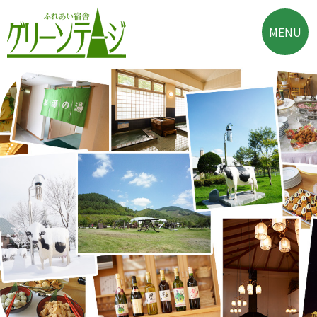
Skip
to
MENU
content
ふれあい宿舎 グリー
大自然に囲まれた酪農
ンテージ
郷の宿泊施設