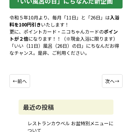
「いい風呂の日」にちなんだ新企画
令和５年10月より、毎月「11日」と「26日」は
入浴
料を100円引き
いたします！
更に、ポイントカード・ニコちゃんカードの
ポイン
トが２倍
になります！！（※現金入浴に限ります）
「いい（11日）風呂（26日）の日」にちなんだお得
なチャンス。是非、ご利用ください。
←前へ
次へ→
投
稿
ナ
最近の投稿
ビ
ゲ
レストランカウベル お盆特別メニューに
ー
ついて