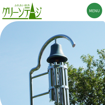
Skip
to
MENU
content
ふれあい宿舎 グリー
大自然に囲まれた酪農
ンテージ
郷の宿泊施設